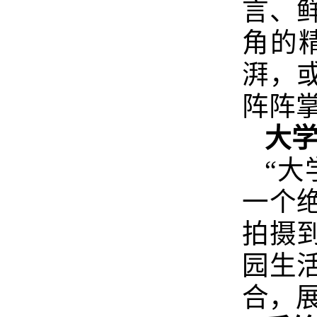
言、
角的
湃，
阵阵
大
“
一个
拍摄
园生
合，