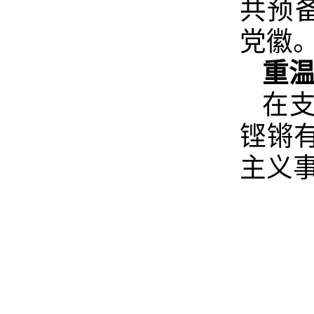
共预
党徽
重温
在
铿锵
主义