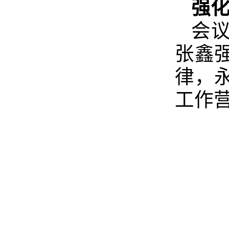
强化
会
张鑫
律，
工作