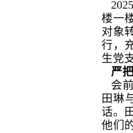
20
楼一
对象
行，
生党
严把
会
田琳
话。
他们