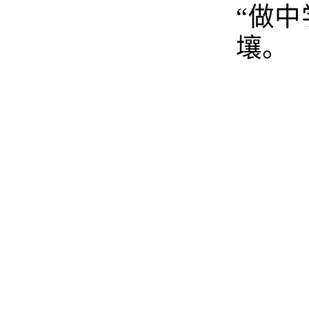
“做
壤。