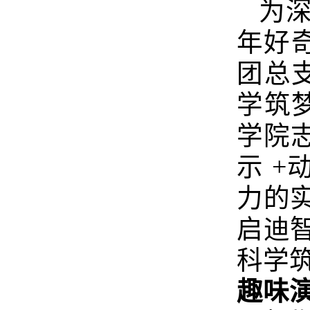
为
年好奇
团总
学筑
学院
示 +
力的
启迪
科学
趣味