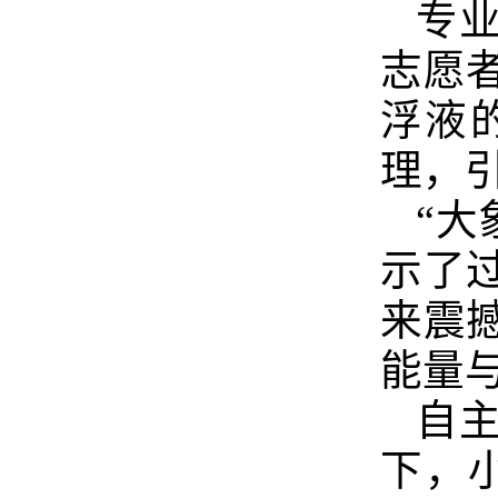
专
志愿
浮液
理，
“大
示了
来震
能量
自
下，